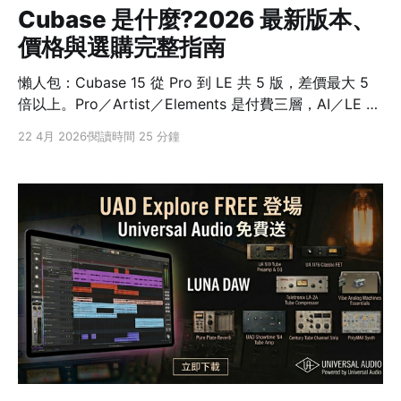
Cubase 是什麼?2026 最新版本、
價格與選購完整指南
懶人包：Cubase 15 從 Pro 到 LE 共 5 版，差價最大 5
倍以上。Pro／Artist／Elements 是付費三層，AI／LE 是
綁硬體的入門版本。新手最常踩的坑是用 Pro 試用版定型
22 4月 2026
閱讀時間 25 分鐘
期待，結帳買 Elements 才發現少了一堆東西——這篇給
你 13 個 SKU 的決策表 + 試用版誤區拆解。 導言 每次我
們客服在 LINE 上接到「Cubase 我想買一套，但官網看
了半天不知道要選哪版」的訊息，點開對話紀錄幾乎都長
一樣：對方試過 Steinberg 官方試用版、覺得功能強大，
結果查價時看到 Pro、Artist、Elements 三個版本價差一
倍以上，