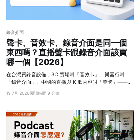
錄音介面
聲卡、音效卡、錄音介面是同一個
東西嗎？直播聲卡跟錄音介面該買
哪一個【2026】
在台灣買錄音設備，3C 賣場叫「音效卡」、樂器行叫
「錄音介面」、中國的直播與 K 歌內容叫「聲卡」——名
詞有三個，但先給你一個結論：直播聲卡和錄音介面本質
19 7月 2026
閱讀時間 9 分鐘
上是同一種東西——都是把麥克風訊號轉成 USB 訊號、
讓你接上電腦或手機的裝置。真正的差別在設計方向：一
個為直播、K 歌和即時效果設計，一個為乾淨錄音設計。
先確認用途，比背名詞更容易選對。 聲卡、音效卡、錄音
介面差在哪裡？ 「音效卡」是台灣 3C 賣場與電腦圈的傳
統說法，電腦內建的、外接的音效裝置多半都這樣叫；