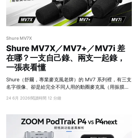
Shure MV7X
Shure MV7X／MV7+／MV7i 差
在哪？一支自己錄、兩支一起錄，
一張表看懂
Shure（舒爾，專業麥克風老牌）的 MV7 系列裡，有三支
名字很像、卻是給完全不同人用的動圈麥克風（用振膜帶
動線圈發電、比較耐用又能避開環境雜音的那種）：
24 6月 2026
閱讀時間 12 分鐘
MV7X、MV7+、MV7i。很多人站在店裡分不出來該買哪
支，甚至買了才發現「跟想像的不一樣」。 它們最大的差
別不是音質高低，而是三種完全不同的錄音哲學：MV7X
把麥克風交給「你的系統」、MV7+ 自己一支就能搞定、
MV7i 則是「麥克風自己就是系統」。先講一個最多人踩