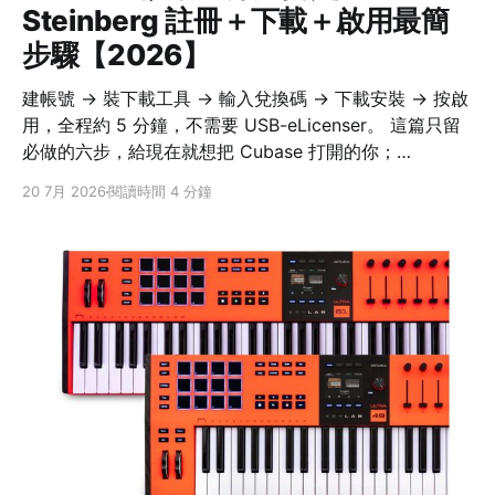
Steinberg 註冊＋下載＋啟用最簡
步驟【2026】
建帳號 → 裝下載工具 → 輸入兌換碼 → 下載安裝 → 按啟
用，全程約 5 分鐘，不需要 USB-eLicenser。 這篇只留
必做的六步，給現在就想把 Cubase 打開的你；
Nuendo、Dorico、WaveLab 等 Steinberg 現行軟體流
20 7月 2026
閱讀時間 4 分鐘
程相同。換電腦搬授權、離線啟用、舊 eLicenser 等細
節，之後可再看完整版教學。 六個步驟，一次到位 1. 註
冊／登入 Steinberg ID註1（Steinberg 帳號） 到
MySteinberg 免費註冊並完成 email 驗證。 2. 下載並安
裝 Steinberg Download Assistant註2（SDA，官方下載
工具） 到官方下載頁抓對應系統的安裝檔，啟用工具已內
含、