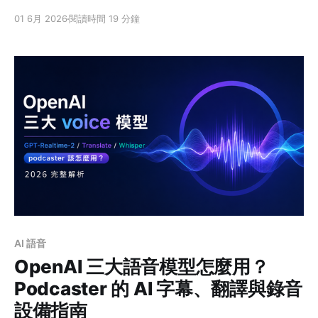
上的推薦文章，但資訊太多，依舊沒有頭緒要選哪台。」
01 6月 2026
閱讀時間 19 分鐘
根據我們長期觀察：很多剛入門的用戶看完一輪推薦還是
不知道該怎麼選，用戶需要的多半並非單純比較規格，而
是無法找到清楚的說明，把「規格表跟實際用途」接起
來。同樣一台 Focusrite Scarlett，做編曲、做直播、做
多人 Podcast，看的可能根本不是同幾項規格。 實際上，
新手買錯介面的災情多半像下面這些： * 主要想做直播，
但錄音介面沒有 Loopback註1 — 觀眾聽不到你電腦的音
樂，也聽不到你來賓的聲音。發現問題後上網找一堆軟體
做 rerouting 串來串去，結果花了一整晚搞 routing 還是
回音不斷、電腦聲音莫名其妙跑掉、跟 Discord 訊號打
架，搞到心力憔悴。 * 3 個朋友錄 Podcast，但錄音介面
只有 1 個耳機孔 — 最後多半就是主持人戴，其他來賓沒
戴。
AI 語音
OpenAI 三大語音模型怎麼用？
Podcaster 的 AI 字幕、翻譯與錄音
設備指南