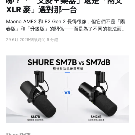
哪？「一支麥＋樂器」還是「兩支
XLR 麥」選對那一台
Maono AME2 和 E2 Gen 2 長得很像，但它們不是「陽
春版」和「升級版」的關係——而是為了不同的接法而設
計。伴奏輸入、三段 EQ、內放註1、混響、自訂音效鍵這
29 6月 2026
閱讀時間 9 分鐘
些功能，兩台其實都有。 真正要看的是你想接什麼：
AME2 是一支 XLR註2 麥克風，加上一個獨立的樂器輸入
註3，可以邊彈邊唱；E2 Gen 2 則是兩個 XLR 輸入，專
門給兩支麥克風、做雙人對談。想清楚這點，答案就出來
了。 先給結論：差別在「接幾支麥、要不要接樂器」
AME2（原版 E2）E2 Gen 2 麥克風輸入XLR ×1 ＋ 3.
Shure SM7B