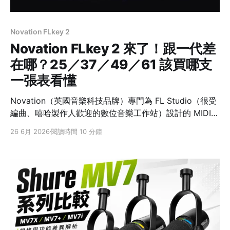
Novation FLkey 2
Novation FLkey 2 來了！跟一代差
在哪？25／37／49／61 該買哪支
一張表看懂
Novation（英國音樂科技品牌）專門為 FL Studio（很受
編曲、嘻哈製作人歡迎的數位音樂工作站）設計的 MIDI
鍵盤 FLkey，現在推出了第二代 FLkey 2。先講一個最多
26 6月 2026
閱讀時間 10 分鐘
人搞混的點：FLkey 是給 FL Studio 用的，不是 Ableton
—— Ableton 對應的是 Novation 另一條 Launchkey 系
列，買之前別搞錯陣營。 這篇用一張表幫你快速搞懂：二
代跟一代差在哪、值不值得換，最後在 25／37／49／61
四個鍵數之間幫你挑。 先給結論：二代最有感的三件事
一代 FLkey二代 FLkey 2 螢幕Mini 25 無；37／49／61