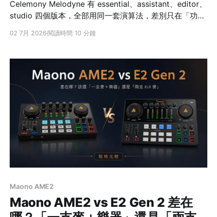
Celemony Melodyne 有 essential、assistant、editor、
studio 四個版本，全部用同一套演算法，差別只在「功能
多寡」，而且是向上累加——大版本包含所有小版本的功
02 7月 2026
閱讀時間 10 分鐘
能。多數人會在 assistant（完整修人聲）與 editor（能
修鋼琴、吉他這類複音）之間做決定。因為升級只付差價
（依官方建議售價計算），先買小版日後再補升級並不吃
虧。 很多人第一次看到 Melodyne 的價目表會卡住：四
個版本價差很大，名字又看不出差在哪。其實它的分版邏
輯很單純，只要抓住三個問題，就能對應到適合你的那一
階。這篇是寫給自宅錄音、唱見、Podcast 與編曲的新手
到中階朋友，幫你快速判斷該入手哪一個版本。 先說一個
觀念：四個版本用的是同一套修音演算法、同樣的音質，
差的不是「聲音好不好」，而是「你能對聲音做多少
事」。所以選版本，等於在選你需要的工具範圍。 先講結
論：三個問題決定你買哪一階 從最入門的 essential
Maono AME2
Maono AME2 vs E2 Gen 2 差在