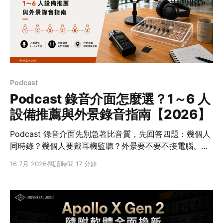
「聲卡」則源自中國的直播與 K 歌內容，隨著直播設備流
行，在台灣的電商列表和直播圈也越來越常看到；「錄音
介面」是台灣樂器行與錄音圈的正式名稱。 所以，看到商
品寫著「聲卡」時，還不能直接判斷它是哪一類。需要再
確認它主打的是變聲、音效與伴奏混音註1，還是乾淨的前
級註2與低延遲註3錄音。一般聊天時三個詞當同義詞沒什
麼問題；
Podcast
Podcast 錄音介面怎麼選？1～6 人
設備推薦與外景錄音指南【2026】
Podcast 錄音介面先別急著比音質，先回答四題：幾個人
同時錄？幾個人要戴耳機監聽？外景要不要不接電腦、直
接錄到記憶卡？會不會接遠端來賓？這四題答完，通常就
16 7月 2026
閱讀時間 17 分鐘
能先排除一半不適合的設備。 快速答案 單人用 XLR 麥克
風接電腦，可從 Vocaster One 這類單人介面開始；雙人
要確認至少 2 組麥克風輸入與監聽方式；3～4 人或常跑
外景，優先看有 4 組麥克風、4 個耳機輸出與 SD／
microSD 機身錄音註1的 Podcast 工作站。 先用人數與