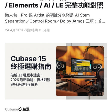
/ Elements / AI / LE 完整功能對照
懶人包：Pro 跟 Artist 的關鍵分水嶺是 AI Stem
Separation／Control Room／Dolby Atmos 三項；若你
不做影視配樂、Atmos 沉浸式混音或 AI 人聲拆分，Artist
24 4月 2026
閱讀時間 15 分鐘
就是「八折 Pro」。Elements 以下無 Side-chaining、無
VariAudio，電音製作會撞到天花板。 已經知道 Cubase
是什麼，真正卡住你的是下一步：Pro 跟 Artist 到底差哪
幾個按鈕？值不值得多付那筆差價？Elements 會不會少
掉電音最需要的 Side-chaining？音訊介面附贈的 AI 跟
LE，又各自缺什麼？ 這些問題在 Steinberg 官方
Cubase
精選