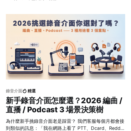
支麥上 SSL 2 一句話：一支麥 + 一把吉他 / 合成器、想
最省、甚至想接手機行動錄音 → 買 SSL 1；會同時收兩支
麥 → 上 SSL 2。 👉 看完整規格與入手：SSL 1 SSL
1（新）SSL 2 MkIISSL 2+ MkII 麥克風前級122 第二輸入
樂器 / Line麥 / 樂器 / Line麥
錄音介面
精選
新手錄音介面怎麼選？2026 編曲 /
直播 / Podcast 3 場景決策樹
為什麼新手挑錄音介面老是踩雷？ 我們客服每個月都會接
到類似的訊息：「我在網路上看了 PTT、Dcard、Reddit