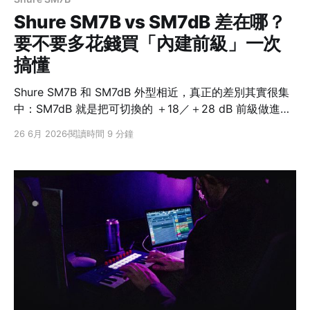
Shure SM7B vs SM7dB 差在哪？
要不要多花錢買「內建前級」一次
搞懂
Shure SM7B 和 SM7dB 外型相近，真正的差別其實很集
中：SM7dB 就是把可切換的 ＋18／＋28 dB 前級做進
SM7B 的聲學核心裡。它解決的是 SM7B 很吃增益、常得
26 6月 2026
閱讀時間 9 分鐘
再接一顆 inline 增益器註1的麻煩，不是把聲音升級成另一
個等級。 所以選擇可以很直接：錄音介面的前級已經推得
動 SM7B，或手上已有像 Cloudlifter、FetHead 這類常
見的 inline 增益器，選 SM7B 就夠；不確定介面增益夠不
夠，或只想用一條 XLR 線完成連接，SM7dB 會省事許
多。 先給結論：差別不在音質，而在增益怎麼來
SM7BSM7dB 核心差異純被動動圈麥克風內建可切換主動
前級 內建增益無＋18／＋28 dB 可切回被動模式？本來就
是被動可以，