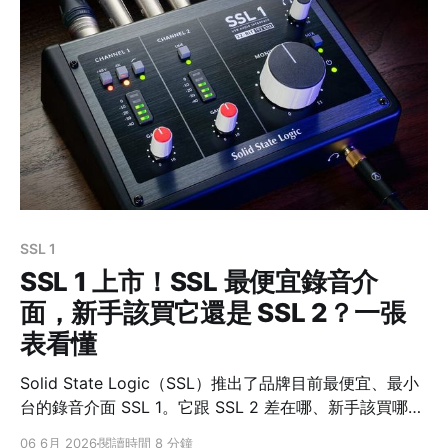
樂的 DAC 更貼近需求。DAC 簡單說就是把數位訊號轉成
類比聲音的核心；耳擴則是把耳機推得更穩、更有力。
DX1 II（新）DX1（原始款） DAC 晶片ESS
ES9039Q2MAK4493S 架構全平衡單端 耳擴功率
1000mW／ch @32Ω較低 麥克風輸入有（
SSL 1
SSL 1 上市！SSL 最便宜錄音介
面，新手該買它還是 SSL 2？一張
表看懂
Solid State Logic（SSL）推出了品牌目前最便宜、最小
台的錄音介面 SSL 1。它跟 SSL 2 差在哪、新手該買哪
台？先給你最快的答案。 先講結論：一支麥買 SSL 1，兩
06 6月 2026
閱讀時間 8 分鐘