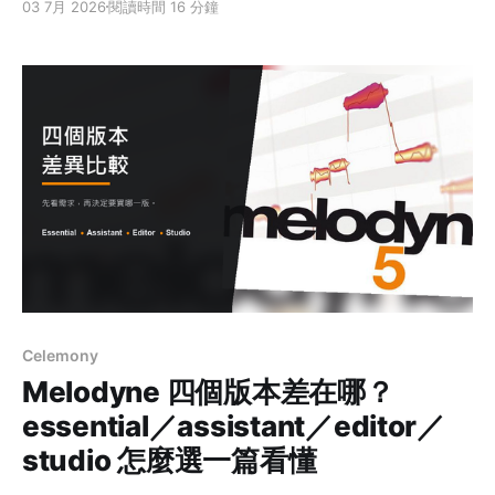
03 7月 2026
閱讀時間 16 分鐘
住了：怎麼有 Intro、Standard、Suite 三個版本？都是
Live 12，為什麼樂器、效果、音色容量差那麼多？新手到
底該買哪個？ 這篇先講 Ableton Live 是什麼、為什麼它
的操作邏輯跟別的軟體不太一樣，再用一張官方數字表把
三版攤開，最後給一套「照著問自己就能決定」的選版判
斷。看完你就知道該從哪一版開始。 先講結論：Intro、
Standard、Suite 三版用同一套 Live 12 核心，差在規模
與內容量。最容易決定的分界是「會不會超過 16 軌」
—— 會就從 Standard 起跳；只有確定要用 Max for Live
Celemony
Melodyne 四個版本差在哪？
essential／assistant／editor／
studio 怎麼選一篇看懂