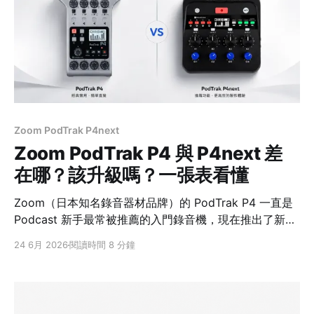
的雷：MV7X 沒有 USB，不能直接插電腦錄音 —— 這點
等下細講。 先給結論：三種錄音哲學，先看你有沒有錄音
介面 MV7X（純類比）MV7+（全能智慧麥）MV7i（介面
合一） 連接方式只有 XLR註1 輸出USB-C + XLR 輸出
USB-C + XLR/樂器輸入
Zoom PodTrak P4next
Zoom PodTrak P4 與 P4next 差
在哪？該升級嗎？一張表看懂
Zoom（日本知名錄音器材品牌）的 PodTrak P4 一直是
Podcast 新手最常被推薦的入門錄音機，現在推出了新版
PodTrak P4next。兩台長得很像、定位也一樣，但其實
24 6月 2026
閱讀時間 8 分鐘
差異不小。這篇用一張表幫你快速搞懂差在哪、該不該升
級，最後還會講三個連英日文評測都少提、實際使用卻會
碰到的差異。 先給結論：新手或要多軌後製就上
P4next，舊用戶不必急著換 PodTrak P4（舊版）