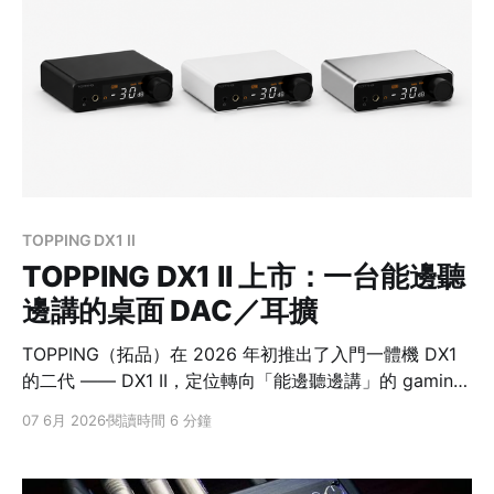
PodTrak P4next（新版） XLR註1 麥克風輸入4 軌4 軌
獨立耳機輸出4 組4 組 錄音規格註216-bit／44.1kHz24-
bit／48kHz 接電腦（USB 介面）2 進 2 出（一條混音）
12
TOPPING DX1 II
TOPPING DX1 II 上市：一台能邊聽
邊講的桌面 DAC／耳擴
TOPPING（拓品）在 2026 年初推出了入門一體機 DX1
的二代 —— DX1 II，定位轉向「能邊聽邊講」的 gaming
DAC註1／耳擴註2。它跟原本的 DX1 差在哪、誰適合
07 6月 2026
閱讀時間 6 分鐘
買？先給你最快的答案。 先給結論：誰適合買 DX1 II？
如果你要的是一台小盒子，同時把耳機聲音變乾淨、又能
用耳麥清楚講話，TOPPING DX1 II 會比傳統只負責聽音