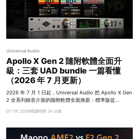
人桌面可依監聽需求比較 SSL 2 MKII、SSL 2+ MKII、
MAONO E2 Gen 2、Zenith
Universal Audio
Apollo X Gen 2 隨附軟體全面升
級：三套 UAD bundle 一篇看懂
（2026 年 7 月更新）
2026 年 7 月 1 日起，Universal Audio 把 Apollo X Gen
2 全系列錄音介面的隨附軟體全面換新：標準版從
Essentials+（20+ 款）升級為 UAD Analog
07 7月 2026
閱讀時間 34 分鐘
Classics（30+ 款），進階版從 Studio+（50+ 款）升級
為 UAD Analog Classics Pro（80+ 款），旗艦 x16／
x16D 的高階版更直接搭載 UAD Complete（200+
款）。硬體、型號、售價全部不變，變的只有隨附軟體直