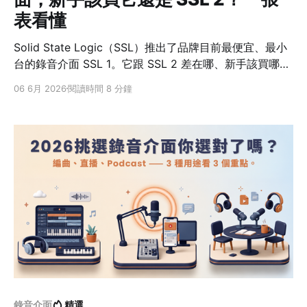
表看懂
Solid State Logic（SSL）推出了品牌目前最便宜、最小
台的錄音介面 SSL 1。它跟 SSL 2 差在哪、新手該買哪
台？先給你最快的答案。 先講結論：一支麥買 SSL 1，兩
06 6月 2026
閱讀時間 8 分鐘
支麥上 SSL 2 一句話：一支麥 + 一把吉他 / 合成器、想
最省、甚至想接手機行動錄音 → 買 SSL 1；會同時收兩支
麥 → 上 SSL 2。 👉 看完整規格與入手：SSL 1 SSL
1（新）SSL 2 MkIISSL 2+ MkII 麥克風前級122 第二輸入
樂器 / Line麥 / 樂器 / Line麥
錄音介面
精選