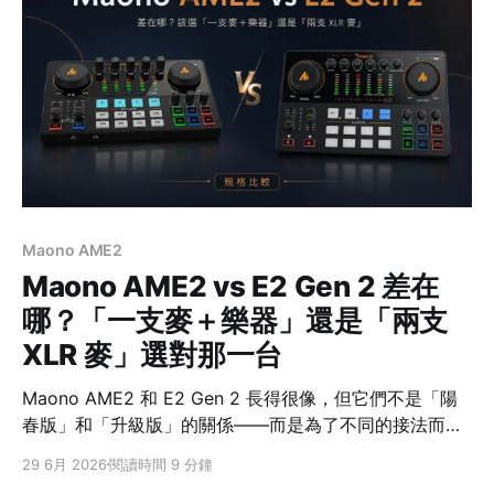
接加量。這篇幫你整理新舊對照、三套隨附 bundle
Maono AME2
Maono AME2 vs E2 Gen 2 差在
哪？「一支麥＋樂器」還是「兩支
XLR 麥」選對那一台
Maono AME2 和 E2 Gen 2 長得很像，但它們不是「陽
春版」和「升級版」的關係——而是為了不同的接法而設
計。伴奏輸入、三段 EQ、內放註1、混響、自訂音效鍵這
29 6月 2026
閱讀時間 9 分鐘
些功能，兩台其實都有。 真正要看的是你想接什麼：