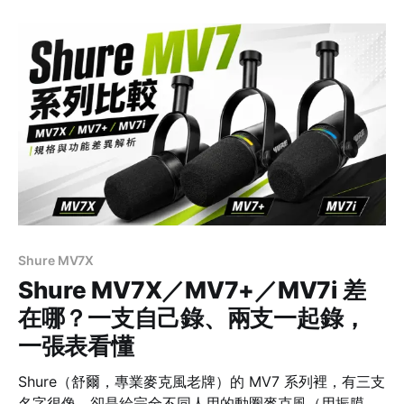
AME2 是一支 XLR註2 麥克風，加上一個獨立的樂器輸入
註3，可以邊彈邊唱；E2 Gen 2 則是兩個 XLR 輸入，專
門給兩支麥克風、做雙人對談。想清楚這點，答案就出來
了。 先給結論：差別在「接幾支麥、要不要接樂器」
AME2（原版 E2）E2 Gen 2 麥克風輸入XLR ×1 ＋ 3.
Shure MV7X
Shure MV7X／MV7+／MV7i 差
在哪？一支自己錄、兩支一起錄，
一張表看懂
Shure（舒爾，專業麥克風老牌）的 MV7 系列裡，有三支
名字很像、卻是給完全不同人用的動圈麥克風（用振膜帶