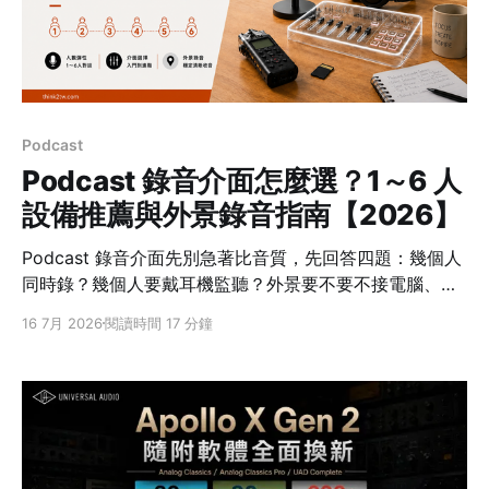
介面」是台灣樂器行與錄音圈的正式名稱。 所以，看到商
品寫著「聲卡」時，還不能直接判斷它是哪一類。需要再
確認它主打的是變聲、音效與伴奏混音註1，還是乾淨的前
級註2與低延遲註3錄音。一般聊天時三個詞當同義詞沒什
麼問題；
Podcast
Podcast 錄音介面怎麼選？1～6 人
設備推薦與外景錄音指南【2026】
Podcast 錄音介面先別急著比音質，先回答四題：幾個人
同時錄？幾個人要戴耳機監聽？外景要不要不接電腦、直
接錄到記憶卡？會不會接遠端來賓？這四題答完，通常就
16 7月 2026
閱讀時間 17 分鐘
能先排除一半不適合的設備。 快速答案 單人用 XLR 麥克
風接電腦，可從 Vocaster One 這類單人介面開始；雙人
要確認至少 2 組麥克風輸入與監聽方式；3～4 人或常跑
外景，優先看有 4 組麥克風、4 個耳機輸出與 SD／
microSD 機身錄音註1的 Podcast 工作站。 先用人數與
外景需求分流：單人固定接電腦可看 Vocaster One；雙