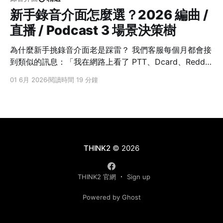
新手錄音介面怎麼選？2026 編曲 /
直播 / Podcast 3 場景決策樹
為什麼新手挑錄音介面老是踩雷？ 我們客服每個月都會接
到類似的訊息：「我在網路上看了 PTT、Dcard、Reddit
上的推薦文章，但資訊太多，依舊沒有頭緒要選哪台。」
01 6月 2026
閱讀時間 19 分鐘
根據我們長期觀察：很多剛入門的用戶看完一輪推薦還是
不知道該怎麼選，用戶需要的多半並非單純比較規格，而
是無法找到清楚的說明，把「規格表跟實際用途」接起
來。同樣一台 Focusrite Scarlett，做編曲、做直播、做
多人 Podcast，看的可能根本不是同幾項規格。 實際上，
新手買錯介面的災情多半像下面這些： * 主要想做直播，
THINK2
© 2026
但錄音介面沒有 Loopback註1 — 觀眾聽不到你電腦的音
樂，也聽不到你來賓的聲音。發現問題後上網找一堆軟體
THINK2 官網
Sign up
做 rerouting 串來串去，結果花了一整晚搞 routing 還是
回音不斷、電腦聲音莫名其妙跑掉、跟 Discord 訊號打
Powered by Ghost
架，搞到心力憔悴。 * 3 個朋友錄 Podcast，但錄音介面
只有 1 個耳機孔 — 最後多半就是主持人戴，其他來賓沒