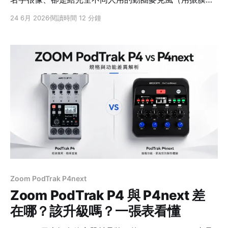
動線圈發電、比較耐用又能避開環境雜音的那種）：
24 6月 2026
閱讀時間 12 分鐘
MV7X、MV7+、MV7i。很多人站在店裡分不出來該買哪
支，甚至買了才發現「跟想像的不一樣」。 它們最大的差
別不是音質高低，而是三種完全不同的錄音哲學：MV7X
把麥克風交給「你的系統」、MV7+ 自己一支就能搞定、
MV7i 則是「麥克風自己就是系統」。先講一個最多人踩
的雷：MV7X 沒有 USB，不能直接插電腦錄音 —— 這點
等下細講。 先給結論：三種錄音哲學，先看你有沒有錄音
介面 MV7X（純類比）MV7+（全能智慧麥）MV7i（介面
合一） 連接方式只有 XLR註1 輸出USB-C + XLR 輸出
USB-C + XLR/樂器輸入
Zoom PodTrak P4next
Zoom PodTrak P4 與 P4next 差
在哪？該升級嗎？一張表看懂