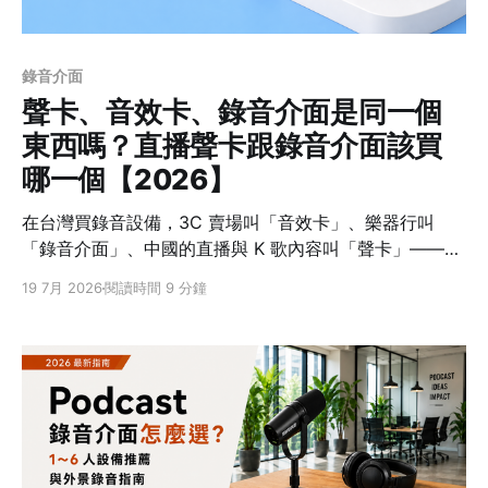
錄音介面
聲卡、音效卡、錄音介面是同一個
東西嗎？直播聲卡跟錄音介面該買
哪一個【2026】
在台灣買錄音設備，3C 賣場叫「音效卡」、樂器行叫
「錄音介面」、中國的直播與 K 歌內容叫「聲卡」——名
詞有三個，但先給你一個結論：直播聲卡和錄音介面本質
19 7月 2026
閱讀時間 9 分鐘
上是同一種東西——都是把麥克風訊號轉成 USB 訊號、
讓你接上電腦或手機的裝置。真正的差別在設計方向：一
個為直播、K 歌和即時效果設計，一個為乾淨錄音設計。
先確認用途，比背名詞更容易選對。 聲卡、音效卡、錄音
介面差在哪裡？ 「音效卡」是台灣 3C 賣場與電腦圈的傳
統說法，電腦內建的、外接的音效裝置多半都這樣叫；
「聲卡」則源自中國的直播與 K 歌內容，隨著直播設備流
行，在台灣的電商列表和直播圈也越來越常看到；「錄音