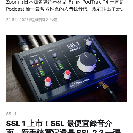
Zoom（日本知名錄音器材品牌）的 PodTrak P4 一直是
Podcast 新手最常被推薦的入門錄音機，現在推出了新版
PodTrak P4next。兩台長得很像、定位也一樣，但其實
24 6月 2026
閱讀時間 8 分鐘
差異不小。這篇用一張表幫你快速搞懂差在哪、該不該升
級，最後還會講三個連英日文評測都少提、實際使用卻會
碰到的差異。 先給結論：新手或要多軌後製就上
P4next，舊用戶不必急著換 PodTrak P4（舊版）
PodTrak P4next（新版） XLR註1 麥克風輸入4 軌4 軌
獨立耳機輸出4 組4 組 錄音規格註216-bit／44.1kHz24-
bit／48kHz 接電腦（USB 介面）2 進 2 出（一條混音）
12
SSL 1
SSL 1 上市！SSL 最便宜錄音介
面，新手該買它還是 SSL 2？一張