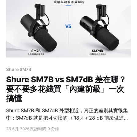
了。 先給結論：差別在「接幾支麥、要不要接樂器」
AME2（原版 E2）E2 Gen 2 麥克風輸入XLR ×1 ＋ 3.
Shure SM7B
Shure SM7B vs SM7dB 差在哪？
要不要多花錢買「內建前級」一次
搞懂
Shure SM7B 和 SM7dB 外型相近，真正的差別其實很集
中：SM7dB 就是把可切換的 ＋18／＋28 dB 前級做進
SM7B 的聲學核心裡。它解決的是 SM7B 很吃增益、常得
26 6月 2026
閱讀時間 9 分鐘
再接一顆 inline 增益器註1的麻煩，不是把聲音升級成另一