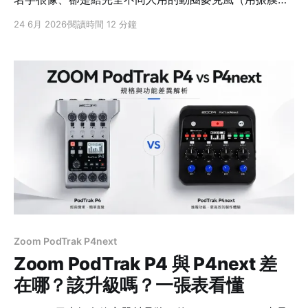
動線圈發電、比較耐用又能避開環境雜音的那種）：
24 6月 2026
閱讀時間 12 分鐘
MV7X、MV7+、MV7i。很多人站在店裡分不出來該買哪
支，甚至買了才發現「跟想像的不一樣」。 它們最大的差
別不是音質高低，而是三種完全不同的錄音哲學：MV7X
把麥克風交給「你的系統」、MV7+ 自己一支就能搞定、
MV7i 則是「麥克風自己就是系統」。先講一個最多人踩
的雷：MV7X 沒有 USB，不能直接插電腦錄音 —— 這點
等下細講。 先給結論：三種錄音哲學，先看你有沒有錄音
介面 MV7X（純類比）MV7+（全能智慧麥）MV7i（介面
合一） 連接方式只有 XLR註1 輸出USB-C + XLR 輸出
USB-C + XLR/樂器輸入
Zoom PodTrak P4next
Zoom PodTrak P4 與 P4next 差
在哪？該升級嗎？一張表看懂