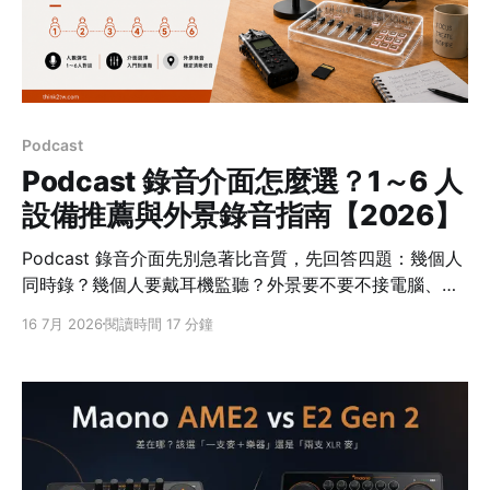
介面」是台灣樂器行與錄音圈的正式名稱。 所以，看到商
品寫著「聲卡」時，還不能直接判斷它是哪一類。需要再
確認它主打的是變聲、音效與伴奏混音註1，還是乾淨的前
級註2與低延遲註3錄音。一般聊天時三個詞當同義詞沒什
麼問題；
Podcast
Podcast 錄音介面怎麼選？1～6 人
設備推薦與外景錄音指南【2026】
Podcast 錄音介面先別急著比音質，先回答四題：幾個人
同時錄？幾個人要戴耳機監聽？外景要不要不接電腦、直
接錄到記憶卡？會不會接遠端來賓？這四題答完，通常就
16 7月 2026
閱讀時間 17 分鐘
能先排除一半不適合的設備。 快速答案 單人用 XLR 麥克
風接電腦，可從 Vocaster One 這類單人介面開始；雙人
要確認至少 2 組麥克風輸入與監聽方式；3～4 人或常跑
外景，優先看有 4 組麥克風、4 個耳機輸出與 SD／
microSD 機身錄音註1的 Podcast 工作站。 先用人數與
外景需求分流：單人固定接電腦可看 Vocaster One；雙