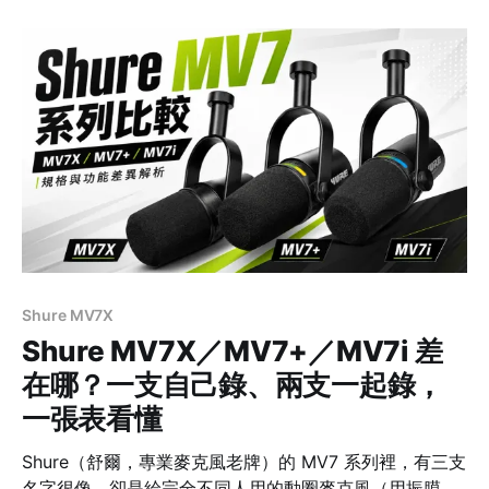
個等級。 所以選擇可以很直接：錄音介面的前級已經推得
動 SM7B，或手上已有像 Cloudlifter、FetHead 這類常
見的 inline 增益器，選 SM7B 就夠；不確定介面增益夠不
夠，或只想用一條 XLR 線完成連接，SM7dB 會省事許
多。 先給結論：差別不在音質，而在增益怎麼來
SM7BSM7dB 核心差異純被動動圈麥克風內建可切換主動
前級 內建增益無＋18／＋28 dB 可切回被動模式？本來就
是被動可以，
Shure MV7X
Shure MV7X／MV7+／MV7i 差
在哪？一支自己錄、兩支一起錄，
一張表看懂
Shure（舒爾，專業麥克風老牌）的 MV7 系列裡，有三支
名字很像、卻是給完全不同人用的動圈麥克風（用振膜帶