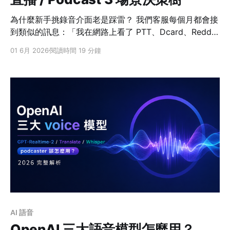
為什麼新手挑錄音介面老是踩雷？ 我們客服每個月都會接
到類似的訊息：「我在網路上看了 PTT、Dcard、Reddit
上的推薦文章，但資訊太多，依舊沒有頭緒要選哪台。」
01 6月 2026
閱讀時間 19 分鐘
根據我們長期觀察：很多剛入門的用戶看完一輪推薦還是
不知道該怎麼選，用戶需要的多半並非單純比較規格，而
是無法找到清楚的說明，把「規格表跟實際用途」接起
來。同樣一台 Focusrite Scarlett，做編曲、做直播、做
多人 Podcast，看的可能根本不是同幾項規格。 實際上，
新手買錯介面的災情多半像下面這些： * 主要想做直播，
但錄音介面沒有 Loopback註1 — 觀眾聽不到你電腦的音
樂，也聽不到你來賓的聲音。發現問題後上網找一堆軟體
做 rerouting 串來串去，結果花了一整晚搞 routing 還是
回音不斷、電腦聲音莫名其妙跑掉、跟 Discord 訊號打
架，搞到心力憔悴。 * 3 個朋友錄 Podcast，但錄音介面
只有 1 個耳機孔 — 最後多半就是主持人戴，其他來賓沒
戴。
AI 語音
OpenAI 三大語音模型怎麼用？