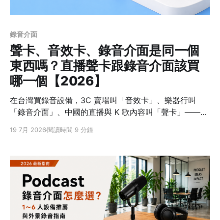
錄音介面
聲卡、音效卡、錄音介面是同一個
東西嗎？直播聲卡跟錄音介面該買
哪一個【2026】
在台灣買錄音設備，3C 賣場叫「音效卡」、樂器行叫
「錄音介面」、中國的直播與 K 歌內容叫「聲卡」——名
詞有三個，但先給你一個結論：直播聲卡和錄音介面本質
19 7月 2026
閱讀時間 9 分鐘
上是同一種東西——都是把麥克風訊號轉成 USB 訊號、
讓你接上電腦或手機的裝置。真正的差別在設計方向：一
個為直播、K 歌和即時效果設計，一個為乾淨錄音設計。
先確認用途，比背名詞更容易選對。 聲卡、音效卡、錄音
介面差在哪裡？ 「音效卡」是台灣 3C 賣場與電腦圈的傳
統說法，電腦內建的、外接的音效裝置多半都這樣叫；
「聲卡」則源自中國的直播與 K 歌內容，隨著直播設備流
行，在台灣的電商列表和直播圈也越來越常看到；「錄音