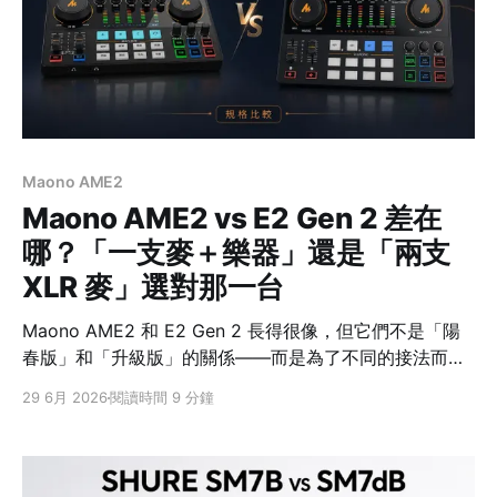
人桌面可依監聽需求比較 SSL 2 MKII、SSL 2+ MKII、
MAONO E2 Gen 2、Zenith
Maono AME2
Maono AME2 vs E2 Gen 2 差在
哪？「一支麥＋樂器」還是「兩支
XLR 麥」選對那一台
Maono AME2 和 E2 Gen 2 長得很像，但它們不是「陽
春版」和「升級版」的關係——而是為了不同的接法而設
計。伴奏輸入、三段 EQ、內放註1、混響、自訂音效鍵這
29 6月 2026
閱讀時間 9 分鐘
些功能，兩台其實都有。 真正要看的是你想接什麼：
AME2 是一支 XLR註2 麥克風，加上一個獨立的樂器輸入
註3，可以邊彈邊唱；E2 Gen 2 則是兩個 XLR 輸入，專
門給兩支麥克風、做雙人對談。想清楚這點，答案就出來