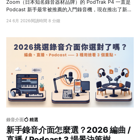
Zoom（日本知名錄音器材品牌）的 PodTrak P4 一直是
Podcast 新手最常被推薦的入門錄音機，現在推出了新版
PodTrak P4next。兩台長得很像、定位也一樣，但其實
24 6月 2026
閱讀時間 8 分鐘
差異不小。這篇用一張表幫你快速搞懂差在哪、該不該升
級，最後還會講三個連英日文評測都少提、實際使用卻會
碰到的差異。 先給結論：新手或要多軌後製就上
P4next，舊用戶不必急著換 PodTrak P4（舊版）
PodTrak P4next（新版） XLR註1 麥克風輸入4 軌4 軌
獨立耳機輸出4 組4 組 錄音規格註216-bit／44.1kHz24-
bit／48kHz 接電腦（USB 介面）2 進 2 出（一條混音）
12
錄音介面
精選
新手錄音介面怎麼選？2026 編曲 /
直播 / Podcast 3 場景決策樹