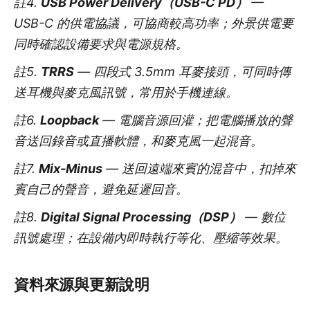
註4.
USB Power Delivery（USB-C PD）
—
USB-C 的供電協議，可協商較高功率；外景供電要
同時確認設備要求與電源規格。
註5.
TRRS
— 四段式 3.5mm 耳麥接頭，可同時傳
送耳機與麥克風訊號，常用於手機連線。
註6.
Loopback
— 電腦音源回灌；把電腦播放的聲
音送回錄音或直播軟體，和麥克風一起混音。
註7.
Mix-Minus
— 送回遠端來賓的混音中，扣掉來
賓自己的聲音，避免延遲回音。
註8.
Digital Signal Processing（DSP）
— 數位
訊號處理；在設備內即時執行等化、壓縮等效果。
資料來源與更新說明