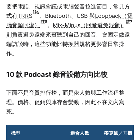
要把電話、視訊會議或電腦聲音拉進節目，常見方
註5
式有
TRRS
、Bluetooth、USB 與
Loopback（電
註6
註7
腦音源回灌）
。
Mix-Minus（回音避免混音）
則負責避免遠端來賓聽到自己的回音。會固定做遠
端訪談時，這些功能比轉換器規格更影響日常操
作。
10 款 Podcast 錄音設備方向比較
下面不是音質排行榜，而是依人數與工作流程整
理。價格、促銷與庫存會變動，因此不在文內寫
死。
機型
適合人數
麥克風／耳機