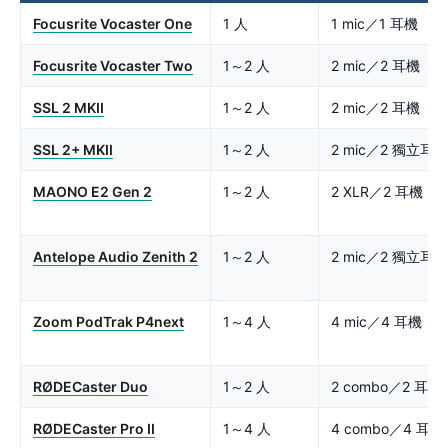
Focusrite Vocaster One
1 人
1 mic／1 耳機
Focusrite Vocaster Two
1～2 人
2 mic／2 耳機
SSL 2 MKII
1～2 人
2 mic／2 耳機
SSL 2+ MKII
1～2 人
2 mic／2 獨立耳機
MAONO E2 Gen 2
1～2 人
2 XLR／2 耳機
Antelope Audio Zenith 2
1～2 人
2 mic／2 獨立耳機
Zoom PodTrak P4next
1～4 人
4 mic／4 耳機
RØDECaster Duo
1～2 人
2 combo／2 耳機
RØDECaster Pro II
1～4 人
4 combo／4 耳機