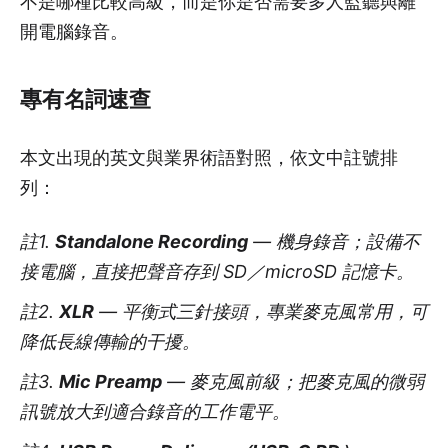
不是哪種比較高級，而是你是否需要多人監聽與離
開電腦錄音。
專有名詞速查
本文出現的英文與業界術語對照，依文中註號排
列：
註1.
Standalone Recording
— 機身錄音；設備不
接電腦，直接把聲音存到 SD／microSD 記憶卡。
註2.
XLR
— 平衡式三針接頭，專業麥克風常用，可
降低長線傳輸的干擾。
註3.
Mic Preamp
— 麥克風前級；把麥克風的微弱
訊號放大到適合錄音的工作電平。