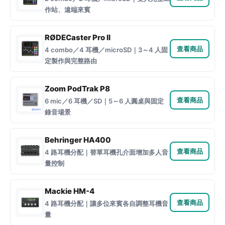
作站、遠端來賓
RØDECaster Pro II
查看商品
4 combo／4 耳機／microSD｜3～4 人固
定製作與完整路由
Zoom PodTrak P8
查看商品
6 mic／6 耳機／SD｜5～6 人圓桌與固定
錄音場景
Behringer HA400
查看商品
4 路耳機分配｜替單耳機孔介面增加多人音
量控制
Mackie HM-4
查看商品
4 路耳機分配｜讓多位來賓各自調整耳機音
量