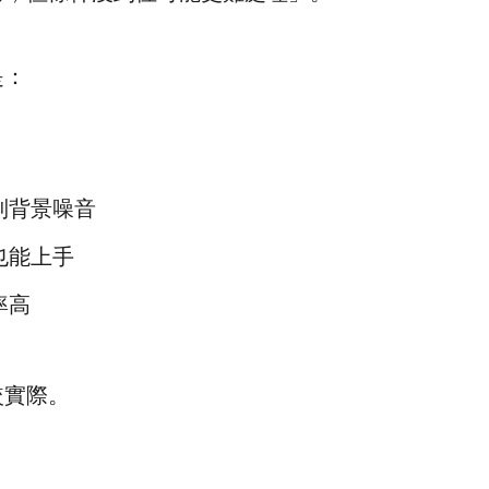
是：
制背景噪音
也能上手
率高
較實際。