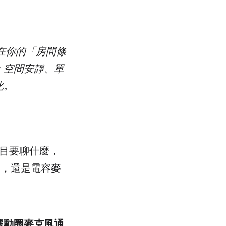
，在你的「房間條
；空間安靜、單
化。
節目要聊什麼，
1
，還是電容麥
先選動圈麥克風通