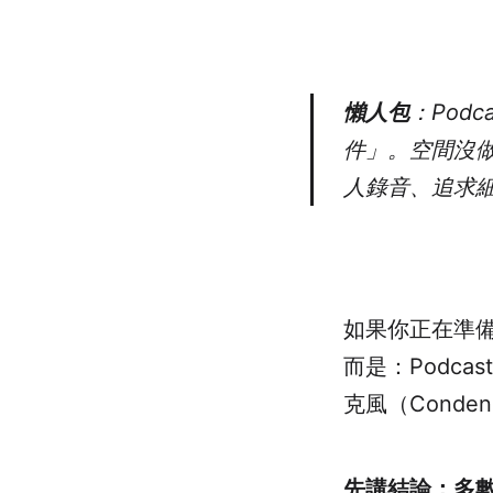
懶人包
：Pod
件」。空間沒做
人錄音、追求細
如果你正在準備
而是：Podcas
克風（Condens
先講結論：多數