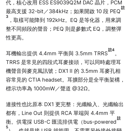
代，核心改用 ESS ES9039Q2M DAC 晶片，PCM
註
最高支援 32-bit／384kHz；如果開啟 10 段 PEQ
3
，取樣可能降到 192kHz。EQ 是等化器，用來調
整不同頻段的聲音；PEQ 則是參數式 EQ，調整彈
性更高。
註4
耳機輸出提供 4.4mm 平衡與 3.5mm TRRS
。
TRRS 是常見的四段式耳麥接頭，可以同時處理耳
機聲音與麥克風訊號；DX1 II 的 3.5mm 耳麥孔相
容常見的 CTIA headset。耳擴部分是全平衡架構，
標示功率為 1000mW／聲道 @32Ω。
連接性也比原本 DX1 更完整：光纖輸入、光纖輸出
都有，Line Out 則提供 RCA 單端與 4.4mm 平
註
衡。供電採 USB-C 匯流排供電（bus-powered
5
），也就是接 USB 就能用，不需要另外接外接變