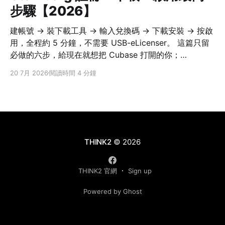
步驟【2026】
建帳號 → 裝下載工具 → 輸入兌換碼 → 下載安裝 → 按啟
用，全程約 5 分鐘，不需要 USB-eLicenser。 這篇只留
必做的六步，給現在就想把 Cubase 打開的你；
Nuendo、Dorico、WaveLab 等 Steinberg 現行軟體流
20 7月 2026
閱讀時間 4 分鐘
程相同。換電腦搬授權、離線啟用、舊 eLicenser 等細
節，之後可再看完整版教學。 六個步驟，一次到位 1. 註
冊／登入 Steinberg ID註1（Steinberg 帳號） 到
MySteinberg 免費註冊並完成 email 驗證。 2. 下載並安
裝 Steinberg Download Assistant註2（SDA，官方下載
工具） 到官方下載頁抓對應系統的安裝檔，啟用工具已內
THINK2
© 2026
含、
THINK2 官網
Sign up
Powered by Ghost