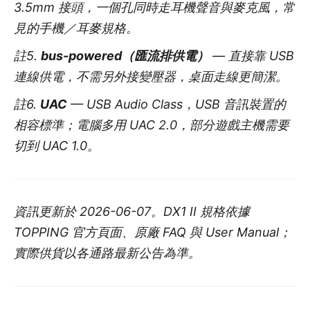
3.5mm 接頭，一個孔同時走耳機聲音與麥克風，常
見的手機／耳麥規格。
註5.
bus-powered（匯流排供電）
— 直接靠 USB
連線供電，不需另外接變壓器，桌面走線更簡潔。
註6.
UAC
— USB Audio Class，USB 音訊裝置的
相容標準；電腦多用 UAC 2.0，部分遊戲主機需要
切到 UAC 1.0。
資訊更新於 2026-06-07。DX1 II 規格依據
TOPPING 官方頁面、原廠 FAQ 與 User Manual；
實際供貨以各通路最新公告為準。