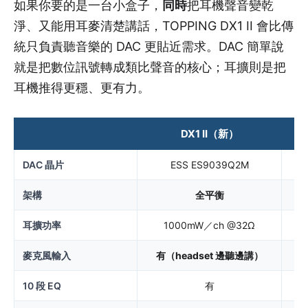
如果你要的是一台小盒子，
同時
把耳機聲音變乾
淨、又能用耳麥清楚講話，TOPPING DX1 II 會比傳
統只負責聽音樂的 DAC 更貼近需求。DAC 簡單說
就是把數位訊號轉成類比聲音的核心；耳擴則是把
耳機推得更穩、更有力。
DX1 II（新）
DAC 晶片
ESS ES9039Q2M
架構
全平衡
耳擴功率
1000mW／ch @32Ω
麥克風輸入
有（headset 邊聽邊講）
10 段 EQ
有