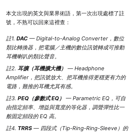
本文出現的英文與業界術語，第一次出現處標了註
號，不熟可以回來這裡查：
註1.
DAC
— Digital-to-Analog Converter，數位
類比轉換器，把電腦／主機的數位訊號轉成可推動
耳機喇叭的類比聲音。
註2.
耳擴（耳機擴大機）
— Headphone
Amplifier，把訊號放大、把耳機推得更穩更有力的
電路，難推的耳機尤其有感。
註3.
PEQ（參數式 EQ）
— Parametric EQ，可自
由指定頻率、增益與寬度的等化器，調聲彈性比一
般固定頻段的 EQ 高。
註4.
TRRS
— 四段式（Tip-Ring-Ring-Sleeve）的