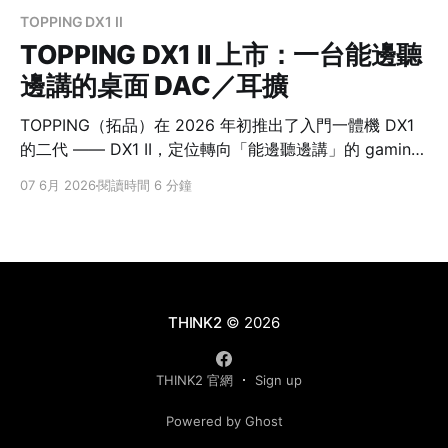
TOPPING DX1 II
TOPPING DX1 II 上市：一台能邊聽
邊講的桌面 DAC／耳擴
TOPPING（拓品）在 2026 年初推出了入門一體機 DX1
的二代 —— DX1 II，定位轉向「能邊聽邊講」的 gaming
DAC註1／耳擴註2。它跟原本的 DX1 差在哪、誰適合
07 6月 2026
閱讀時間 6 分鐘
買？先給你最快的答案。 先給結論：誰適合買 DX1 II？
如果你要的是一台小盒子，同時把耳機聲音變乾淨、又能
用耳麥清楚講話，TOPPING DX1 II 會比傳統只負責聽音
樂的 DAC 更貼近需求。DAC 簡單說就是把數位訊號轉成
類比聲音的核心；耳擴則是把耳機推得更穩、更有力。
DX1 II（新）DX1（原始款） DAC 晶片ESS
THINK2
© 2026
ES9039Q2MAK4493S 架構全平衡單端 耳擴功率
1000mW／ch @32Ω較低 麥克風輸入有（
THINK2 官網
Sign up
Powered by Ghost