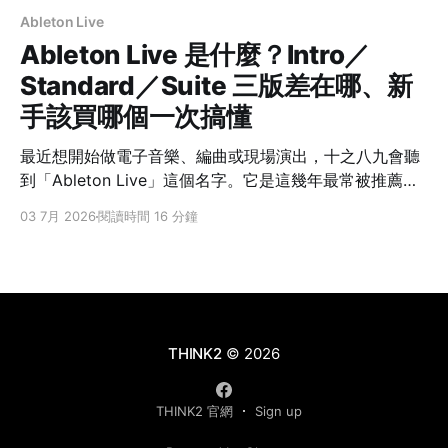
Ableton Live
Ableton Live 是什麼？Intro／
Standard／Suite 三版差在哪、新
手該買哪個一次搞懂
最近想開始做電子音樂、編曲或現場演出，十之八九會聽
到「Ableton Live」這個名字。它是這幾年最常被推薦給
創作者的數位音樂工作站之一，但很多人一打開官網就卡
03 7月 2026
閱讀時間 16 分鐘
住了：怎麼有 Intro、Standard、Suite 三個版本？都是
Live 12，為什麼樂器、效果、音色容量差那麼多？新手到
底該買哪個？ 這篇先講 Ableton Live 是什麼、為什麼它
的操作邏輯跟別的軟體不太一樣，再用一張官方數字表把
三版攤開，最後給一套「照著問自己就能決定」的選版判
斷。看完你就知道該從哪一版開始。 先講結論：Intro、
THINK2
© 2026
Standard、Suite 三版用同一套 Live 12 核心，差在規模
與內容量。最容易決定的分界是「會不會超過 16 軌」
THINK2 官網
Sign up
—— 會就從 Standard 起跳；只有確定要用 Max for Live