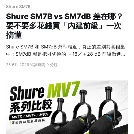
Shure SM7B
Shure SM7B vs SM7dB 差在哪？
要不要多花錢買「內建前級」一次
搞懂
Shure SM7B 和 SM7dB 外型相近，真正的差別其實很集
中：SM7dB 就是把可切換的 ＋18／＋28 dB 前級做進
SM7B 的聲學核心裡。它解決的是 SM7B 很吃增益、常得
26 6月 2026
閱讀時間 9 分鐘
再接一顆 inline 增益器註1的麻煩，不是把聲音升級成另一
個等級。 所以選擇可以很直接：錄音介面的前級已經推得
動 SM7B，或手上已有像 Cloudlifter、FetHead 這類常
見的 inline 增益器，選 SM7B 就夠；不確定介面增益夠不
夠，或只想用一條 XLR 線完成連接，SM7dB 會省事許
多。 先給結論：差別不在音質，而在增益怎麼來
SM7BSM7dB 核心差異純被動動圈麥克風內建可切換主動
前級 內建增益無＋18／＋28 dB 可切回被動模式？本來就
是被動可以，