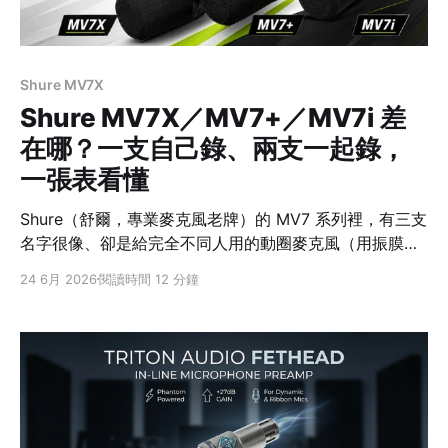
Shure MV7X
Shure MV7X／MV7+／MV7i 差
在哪？一支自己錄、兩支一起錄，
一張表看懂
Shure（舒爾，專業麥克風老牌）的 MV7 系列裡，有三支
名字很像、卻是給完全不同人用的動圈麥克風（用振膜帶
動線圈發電、比較耐用又能避開環境雜音的那種）：
24 6月 2026
閱讀時間 12 分鐘
MV7X、MV7+、MV7i。很多人站在店裡分不出來該買哪
支，甚至買了才發現「跟想像的不一樣」。 它們最大的差
別不是音質高低，而是三種完全不同的錄音哲學：MV7X
把麥克風交給「你的系統」、MV7+ 自己一支就能搞定、
MV7i 則是「麥克風自己就是系統」。先講一個最多人踩
的雷：MV7X 沒有 USB，不能直接插電腦錄音 —— 這點
等下細講。 先給結論：三種錄音哲學，先看你有沒有錄音