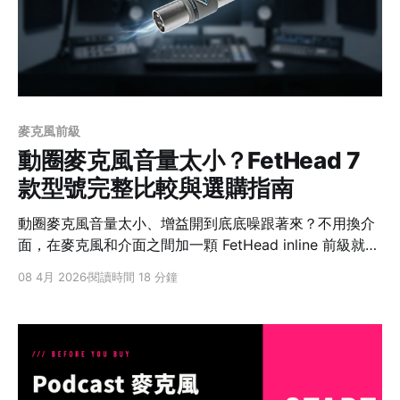
介面 MV7X（純類比）MV7+（全能智慧麥）MV7i（介面
合一） 連接方式只有 XLR註1 輸出USB-C + XLR 輸出
USB-C + XLR/樂器輸入
麥克風前級
動圈麥克風音量太小？FetHead 7
款型號完整比較與選購指南
動圈麥克風音量太小、增益開到底底噪跟著來？不用換介
面，在麥克風和介面之間加一顆 FetHead inline 前級就能
解決。這篇完整比較 FetHead 全系列 7 款型號的差異、
08 4月 2026
閱讀時間 18 分鐘
適用情境和選購建議。