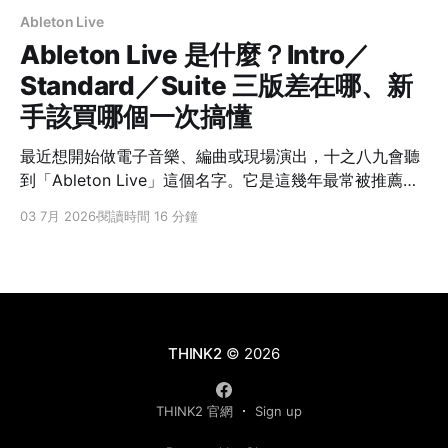
Ableton Live
Ableton Live 是什麼？Intro／
Standard／Suite 三版差在哪、新
手該買哪個一次搞懂
最近想開始做電子音樂、編曲或現場演出，十之八九會聽
到「Ableton Live」這個名字。它是這幾年最常被推薦給
創作者的數位音樂工作站之一，但很多人一打開官網就卡
03 7月 2026
閱讀時間 16 分鐘
住了：怎麼有 Intro、Standard、Suite 三個版本？都是
Live 12，為什麼樂器、效果、音色容量差那麼多？新手到
底該買哪個？ 這篇先講 Ableton Live 是什麼、為什麼它
的操作邏輯跟別的軟體不太一樣，再用一張官方數字表把
三版攤開，最後給一套「照著問自己就能決定」的選版判
斷。看完你就知道該從哪一版開始。 先講結論：Intro、
THINK2
© 2026
Standard、Suite 三版用同一套 Live 12 核心，差在規模
與內容量。最容易決定的分界是「會不會超過 16 軌」
THINK2 官網
Sign up
—— 會就從 Standard 起跳；只有確定要用 Max for Live