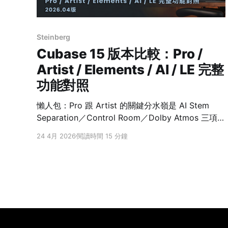
Steinberg
Cubase 15 版本比較：Pro /
Artist / Elements / AI / LE 完整
功能對照
懶人包：Pro 跟 Artist 的關鍵分水嶺是 AI Stem
Separation／Control Room／Dolby Atmos 三項；
若你不做影視配樂、Atmos 沉浸式混音或 AI 人聲拆
24 4月 2026
閱讀時間 15 分鐘
分，Artist 就是「八折 Pro」。Elements 以下無
Side-chaining、無 VariAudio，電音製作會撞到天
花板。 已經知道 Cubase 是什麼，真正卡住你的是
下一步：Pro 跟 Artist 到底差哪幾個按鈕？值不值得
多付那筆差價？Elements 會不會少掉電音最需要的
Side-chaining？音訊介面附贈的 AI 跟 LE，又各自
缺什麼？ 這些問題在 Steinberg 官方