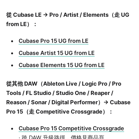
從 Cubase LE → Pro / Artist / Elements（走 UG
from LE）：
Cubase Pro 15 UG from LE
Cubase Artist 15 UG from LE
Cubase Elements 15 UG from LE
從其他 DAW（Ableton Live / Logic Pro / Pro
Tools / FL Studio / Studio One / Reaper /
Reason / Sonar / Digital Performer）→ Cubase
Pro 15（走 Competitive Crossgrade）：
Cubase Pro 15 Competitive Crossgrade
· 跨 DAW 升級路徑，價格見商品頁