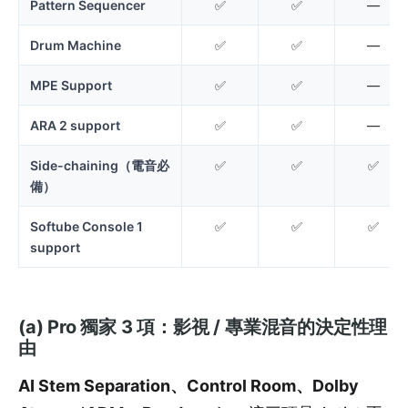
Pattern Sequencer
✅
✅
—
Drum Machine
✅
✅
—
MPE Support
✅
✅
—
ARA 2 support
✅
✅
—
Side-chaining（電音必
✅
✅
✅
備）
Softube Console 1
✅
✅
✅
support
(a) Pro 獨家 3 項：影視 / 專業混音的決定性理
由
AI Stem Separation、Control Room、Dolby