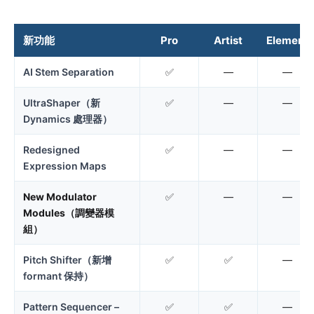
新功能
Pro
Artist
Elements
AI Stem Separation
✅
—
—
UltraShaper（新
✅
—
—
Dynamics 處理器）
Redesigned
✅
—
—
Expression Maps
New Modulator
✅
—
—
Modules（調變器模
組）
Pitch Shifter（新增
✅
✅
—
formant 保持）
Pattern Sequencer –
✅
✅
—