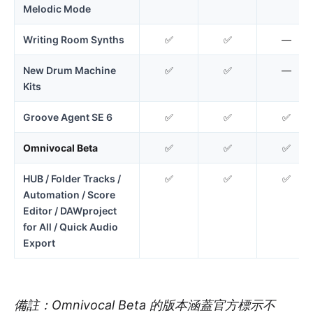
Melodic Mode
Writing Room Synths
✅
✅
—
New Drum Machine
✅
✅
—
Kits
Groove Agent SE 6
✅
✅
✅
Omnivocal Beta
✅
✅
✅
HUB / Folder Tracks /
✅
✅
✅
Automation / Score
Editor / DAWproject
for All / Quick Audio
Export
備註：Omnivocal Beta 的版本涵蓋官方標示不