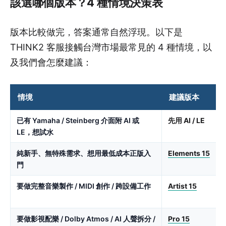
該選哪個版本？4 種情境決策表
版本比較做完，答案通常自然浮現。以下是
THINK2 客服接觸台灣市場最常見的 4 種情境，以
及我們會怎麼建議：
情境
建議版本
已有 Yamaha / Steinberg 介面附 AI 或
先用 AI / LE
LE，想試水
純新手、無特殊需求、想用最低成本正版入
Elements 15
門
要做完整音樂製作 / MIDI 創作 / 跨設備工作
Artist 15
V
要做影視配樂 / Dolby Atmos / AI 人聲拆分 /
Pro 15