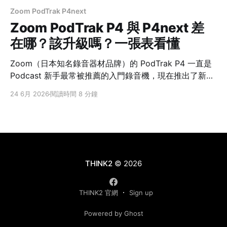
Zoom PodTrak P4next
Zoom PodTrak P4 與 P4next 差
在哪？該升級嗎？一張表看懂
Zoom（日本知名錄音器材品牌）的 PodTrak P4 一直是
Podcast 新手最常被推薦的入門錄音機，現在推出了新版
PodTrak P4next。兩台長得很像、定位也一樣，但其實
24 6月 2026
閱讀時間 8 分鐘
差異不小。這篇用一張表幫你快速搞懂差在哪、該不該升
級，最後還會講三個連英日文評測都少提、實際使用卻會
碰到的差異。 先給結論：新手或要多軌後製就上
P4next，舊用戶不必急著換 PodTrak P4（舊版）
PodTrak P4next（新版） XLR註1 麥克風輸入4 軌4 軌
獨立耳機輸出4 組4 組 錄音規格註216-bit／44.1kHz24-
THINK2
© 2026
bit／48kHz 接電腦（USB 介面）2 進 2 出（一條混音）
12
THINK2 官網
Sign up
Powered by Ghost