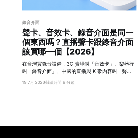
錄音介面
聲卡、音效卡、錄音介面是同一
個東西嗎？直播聲卡跟錄音介面
該買哪一個【2026】
在台灣買錄音設備，3C 賣場叫「音效卡」、樂器行
叫「錄音介面」、中國的直播與 K 歌內容叫「聲
卡」——名詞有三個，但先給你一個結論：直播聲卡
19 7月 2026
閱讀時間 9 分鐘
和錄音介面本質上是同一種東西——都是把麥克風訊
號轉成 USB 訊號、讓你接上電腦或手機的裝置。真
正的差別在設計方向：一個為直播、K 歌和即時效果
設計，一個為乾淨錄音設計。先確認用途，比背名詞
更容易選對。 聲卡、音效卡、錄音介面差在哪裡？
「音效卡」是台灣 3C 賣場與電腦圈的傳統說法，電
腦內建的、外接的音效裝置多半都這樣叫；「聲卡」
則源自中國的直播與 K 歌內容，隨著直播設備流