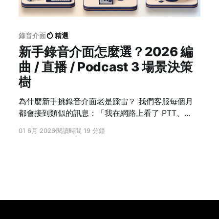
錄音介面
精選
新手錄音介面怎麼選？2026 編
曲 / 直播 / Podcast 3 場景決策
樹
為什麼新手挑錄音介面老是踩雷？ 我們客服每個月
都會接到類似的訊息：「我在網路上看了 PTT、
Dcard、Reddit 上的推薦文章，但資訊太多，依舊
01 6月 2026
閱讀時間 19 分鐘
沒有頭緒要選哪台。」根據我們長期觀察：很多剛入
門的用戶看完一輪推薦還是不知道該怎麼選，用戶需
要的多半並非單純比較規格，而是無法找到清楚的說
明，把「規格表跟實際用途」接起來。同樣一台
Focusrite Scarlett，做編曲、做直播、做多人
Podcast，看的可能根本不是同幾項規格。 實際上，
新手買錯介面的災情多半像下面這些： * 主要想做直
播，但錄音介面沒有 Loopback註1 — 觀眾聽不到你