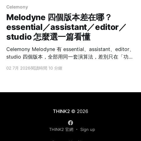
Celemony
Melodyne 四個版本差在哪？
essential／assistant／editor／
studio 怎麼選一篇看懂
Celemony Melodyne 有 essential、assistant、editor、
studio 四個版本，全部用同一套演算法，差別只在「功能
多寡」，而且是向上累加——大版本包含所有小版本的功
02 7月 2026
閱讀時間 10 分鐘
能。多數人會在 assistant（完整修人聲）與 editor（能
修鋼琴、吉他這類複音）之間做決定。因為升級只付差價
（依官方建議售價計算），先買小版日後再補升級並不吃
虧。 很多人第一次看到 Melodyne 的價目表會卡住：四
個版本價差很大，名字又看不出差在哪。其實它的分版邏
輯很單純，只要抓住三個問題，就能對應到適合你的那一
THINK2
© 2026
階。這篇是寫給自宅錄音、唱見、Podcast 與編曲的新手
到中階朋友，幫你快速判斷該入手哪一個版本。 先說一個
THINK2 官網
Sign up
觀念：四個版本用的是同一套修音演算法、同樣的音質，
差的不是「聲音好不好」，而是「你能對聲音做多少