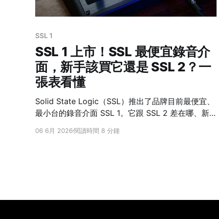
SSL 1
SSL 1 上市！SSL 最便宜錄音介
面，新手該買它還是 SSL 2？一
張表看懂
Solid State Logic（SSL）推出了品牌目前最便宜、
最小台的錄音介面 SSL 1。它跟 SSL 2 差在哪、新
手該買哪台？先給你最快的答案。 先講結論：一支
06 6月 2026
閱讀時間 8 分鐘
麥買 SSL 1，兩支麥上 SSL 2 一句話：一支麥 + 一
把吉他 / 合成器、想最省、甚至想接手機行動錄音
→ 買 SSL 1；會同時收兩支麥 → 上 SSL 2。 👉 看
完整規格與入手：SSL 1 SSL 1（新）SSL 2
MkIISSL 2+ MkII 麥克風前級122 第二輸入樂器 /
Line麥 / 樂器 / Line麥