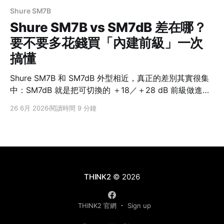
Shure SM7B
Shure SM7B vs SM7dB 差在哪？
要不要多花錢買「內建前級」一次
搞懂
Shure SM7B 和 SM7dB 外型相近，真正的差別其實很集
中：SM7dB 就是把可切換的 ＋18／＋28 dB 前級做進
SM7B 的聲學核心裡。它解決的是 SM7B 很吃增益、常得
26 6月 2026
閱讀時間 9 分鐘
再接一顆 inline 增益器註1的麻煩，不是把聲音升級成另一
個等級。 所以選擇可以很直接：錄音介面的前級已經推得
動 SM7B，或手上已有像 Cloudlifter、FetHead 這類常
見的 inline 增益器，選 SM7B 就夠；不確定介面增益夠不
夠，或只想用一條 XLR 線完成連接，SM7dB 會省事許
多。 先給結論：差別不在音質，而在增益怎麼來
THINK2
© 2026
SM7BSM7dB 核心差異純被動動圈麥克風內建可切換主動
前級 內建增益無＋18／＋28 dB 可切回被動模式？本來就
THINK2 官網
Sign up
是被動可以，