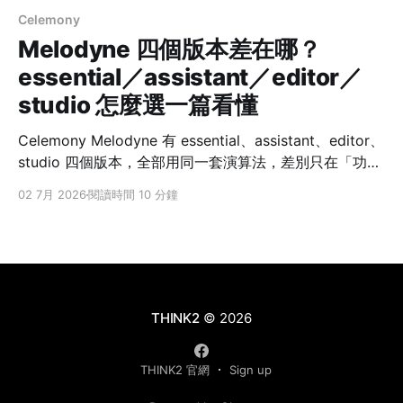
Celemony
Melodyne 四個版本差在哪？
essential／assistant／editor／
studio 怎麼選一篇看懂
Celemony Melodyne 有 essential、assistant、editor、
studio 四個版本，全部用同一套演算法，差別只在「功能
多寡」，而且是向上累加——大版本包含所有小版本的功
02 7月 2026
閱讀時間 10 分鐘
能。多數人會在 assistant（完整修人聲）與 editor（能
修鋼琴、吉他這類複音）之間做決定。因為升級只付差價
（依官方建議售價計算），先買小版日後再補升級並不吃
虧。 很多人第一次看到 Melodyne 的價目表會卡住：四
個版本價差很大，名字又看不出差在哪。其實它的分版邏
輯很單純，只要抓住三個問題，就能對應到適合你的那一
THINK2
© 2026
階。這篇是寫給自宅錄音、唱見、Podcast 與編曲的新手
到中階朋友，幫你快速判斷該入手哪一個版本。 先說一個
THINK2 官網
Sign up
觀念：四個版本用的是同一套修音演算法、同樣的音質，
差的不是「聲音好不好」，而是「你能對聲音做多少