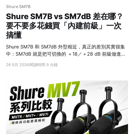
Shure SM7B
Shure SM7B vs SM7dB 差在哪？
要不要多花錢買「內建前級」一次
搞懂
Shure SM7B 和 SM7dB 外型相近，真正的差別其實很集
中：SM7dB 就是把可切換的 ＋18／＋28 dB 前級做進
SM7B 的聲學核心裡。它解決的是 SM7B 很吃增益、常得
26 6月 2026
閱讀時間 9 分鐘
再接一顆 inline 增益器註1的麻煩，不是把聲音升級成另一
個等級。 所以選擇可以很直接：錄音介面的前級已經推得
動 SM7B，或手上已有像 Cloudlifter、FetHead 這類常
見的 inline 增益器，選 SM7B 就夠；不確定介面增益夠不
夠，或只想用一條 XLR 線完成連接，SM7dB 會省事許
多。 先給結論：差別不在音質，而在增益怎麼來
SM7BSM7dB 核心差異純被動動圈麥克風內建可切換主動
前級 內建增益無＋18／＋28 dB 可切回被動模式？本來就
是被動可以，