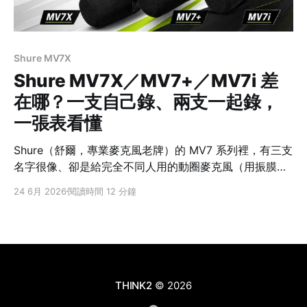
Shure MV7X
Shure MV7X／MV7+／MV7i 差
在哪？一支自己錄、兩支一起錄，
一張表看懂
Shure（舒爾，專業麥克風老牌）的 MV7 系列裡，有三支
名字很像、卻是給完全不同人用的動圈麥克風（用振膜帶
動線圈發電、比較耐用又能避開環境雜音的那種）：
24 6月 2026
閱讀時間 12 分鐘
MV7X、MV7+、MV7i。很多人站在店裡分不出來該買哪
支，甚至買了才發現「跟想像的不一樣」。 它們最大的差
別不是音質高低，而是三種完全不同的錄音哲學：MV7X
把麥克風交給「你的系統」、MV7+ 自己一支就能搞定、
MV7i 則是「麥克風自己就是系統」。先講一個最多人踩
的雷：MV7X 沒有 USB，不能直接插電腦錄音 —— 這點
THINK2
© 2026
等下細講。 先給結論：三種錄音哲學，先看你有沒有錄音