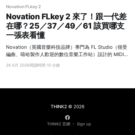
Novation FLkey 2
Novation FLkey 2 來了！跟一代差
在哪？25／37／49／61 該買哪支
一張表看懂
Novation（英國音樂科技品牌）專門為 FL Studio（很受
編曲、嘻哈製作人歡迎的數位音樂工作站）設計的 MIDI
鍵盤 FLkey，現在推出了第二代 FLkey 2。先講一個最多
26 6月 2026
閱讀時間 10 分鐘
人搞混的點：FLkey 是給 FL Studio 用的，不是 Ableton
—— Ableton 對應的是 Novation 另一條 Launchkey 系
列，買之前別搞錯陣營。 這篇用一張表幫你快速搞懂：二
代跟一代差在哪、值不值得換，最後在 25／37／49／61
四個鍵數之間幫你挑。 先給結論：二代最有感的三件事
一代 FLkey二代 FLkey 2 螢幕Mini 25 無；37／49／61
THINK2
© 2026
THINK2 官網
Sign up