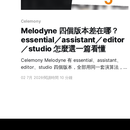
Celemony
Melodyne 四個版本差在哪？
essential／assistant／editor
／studio 怎麼選一篇看懂
Celemony Melodyne 有 essential、assistant、
editor、studio 四個版本，全部用同一套演算法，差
別只在「功能多寡」，而且是向上累加——大版本包
02 7月 2026
閱讀時間 10 分鐘
含所有小版本的功能。多數人會在 assistant（完整
修人聲）與 editor（能修鋼琴、吉他這類複音）之間
做決定。因為升級只付差價（依官方建議售價計
算），先買小版日後再補升級並不吃虧。 很多人第
一次看到 Melodyne 的價目表會卡住：四個版本價
差很大，名字又看不出差在哪。其實它的分版邏輯很
單純，只要抓住三個問題，就能對應到適合你的那一
階。這篇是寫給自宅錄音、唱見、Podcast 與編曲的