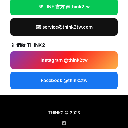
💚 LINE 官方 @think2tw
✉️ service@think2tw.com
📱 追蹤 THINK2
Instagram @think2tw
Facebook @think2tw
THINK2
© 2026